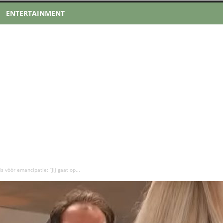
ENTERTAINMENT
s vóór emancipatie: “Jij gaat op...