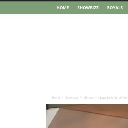
HOME
SHOWBIZZ
ROYALS
Home
Showbizz
Miljonair in Lang Leve de Liefde i