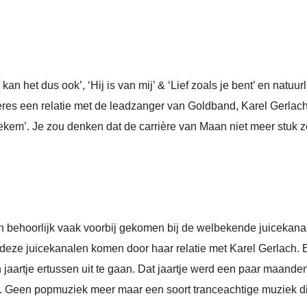
 kan het dus ook’, ‘Hij is van mij’ & ‘Lief zoals je bent’ en natuurl
s een relatie met de leadzanger van Goldband, Karel Gerlach. 
m’. Je zou denken dat de carrière van Maan niet meer stuk z
en behoorlijk vaak voorbij gekomen bij de welbekende juiceka
eze juicekanalen komen door haar relatie met Karel Gerlach. En
 jaartje ertussen uit te gaan. Dat jaartje werd een paar maande
. Geen popmuziek meer maar een soort tranceachtige muziek die k