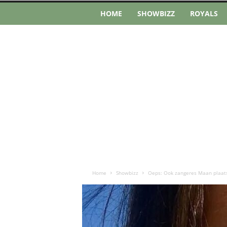
HOME
SHOWBIZZ
ROYALS
Home
Showbizz
Oeps: Ook zangeres Maan plaatst 