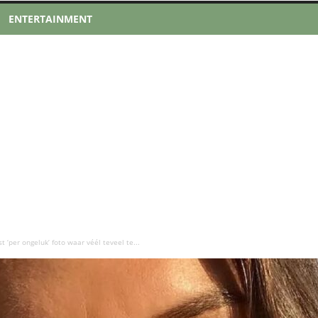
ENTERTAINMENT
‘per ongeluk’ foto waar véél teveel te...