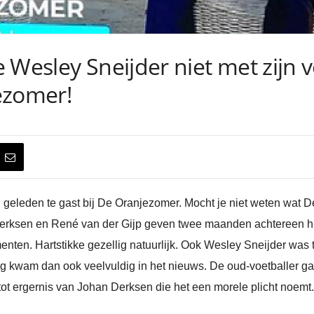
 Wesley Sneijder niet met zijn 
ezomer!
geleden te gast bij De Oranjezomer. Mocht je niet weten wat 
Derksen en René van der Gijp geven twee maanden achtereen hun
nten. Hartstikke gezellig natuurlijk. Ook Wesley Sneijder was t
ng kwam dan ook veelvuldig in het nieuws. De oud-voetballer ga
it tot ergernis van Johan Derksen die het een morele plicht noemt