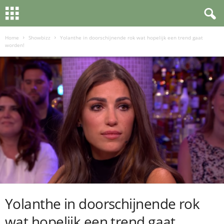
Home
Showbizz
Yolanthe in doorschijnende rok wat hopelijk een trend gaat
worden!
Yolanthe in doorschijnende rok
wat hopelijk een trend gaat