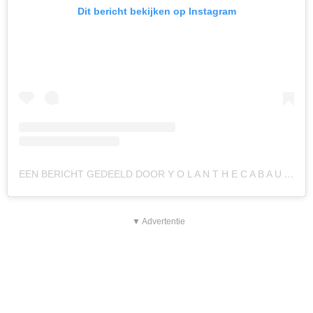
Dit bericht bekijken op Instagram
EEN BERICHT GEDEELD DOOR Y O L A N T H E C A B A U (@YOLANTHECABAU)
▼ Advertentie