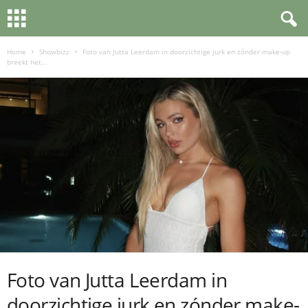
Home
Showbizz
Foto van Jutta Leerdam in doorzichtige jurk en zónder make-up
breekt het...
Foto van Jutta Leerdam in
doorzichtige jurk en zónder make-