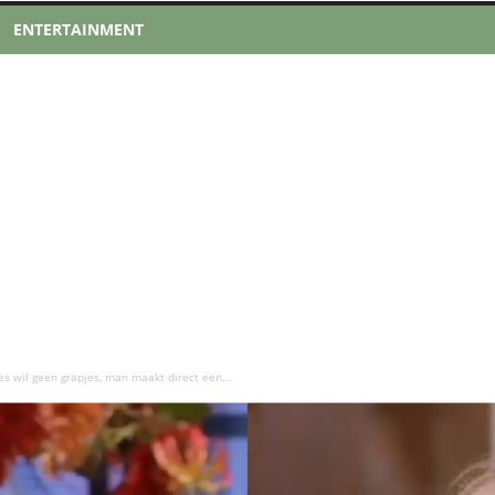
ENTERTAINMENT
es wil geen grapjes, man maakt direct een...