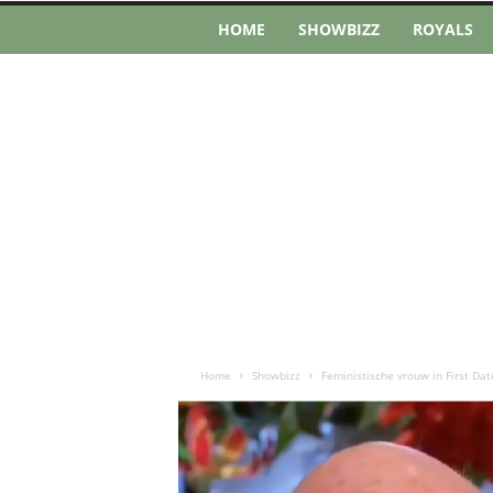
HOME
SHOWBIZZ
ROYALS
Home
Showbizz
Feministische vrouw in First Dat