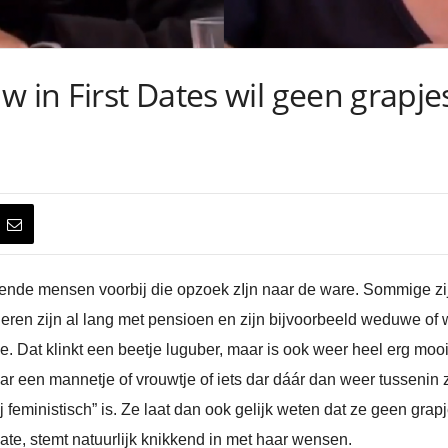
w in First Dates wil geen grapj
hilende mensen voorbij die opzoek zIjn naar de ware. Sommige 
nderen zijn al lang met pensioen en zijn bijvoorbeeld weduwe 
e. Dat klinkt een beetje luguber, maar is ook weer heel erg mooi
aar een mannetje of vrouwtje of iets dar dáár dan weer tussenin
j feministisch” is. Ze laat dan ook gelijk weten dat ze geen gra
date, stemt natuurlijk knikkend in met haar wensen.