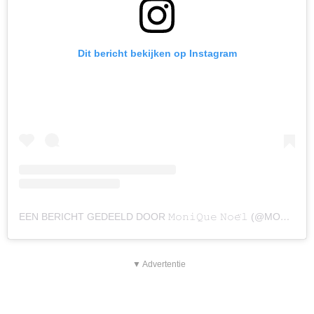
Dit bericht bekijken op Instagram
EEN BERICHT GEDEELD DOOR 𝙼𝚘𝚗𝚒𝚀𝚞𝚎 𝙽𝚘𝚎̈𝚕 (@MONIQUENOELL)
▼ Advertentie