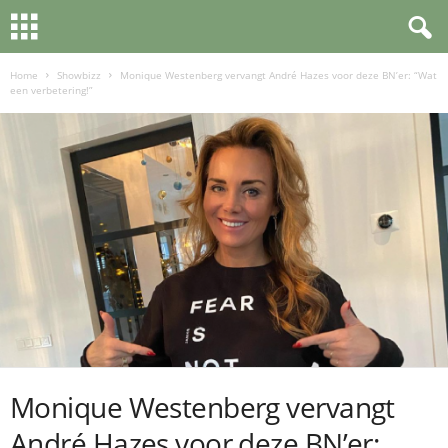
Home
Showbizz
Monique Westenberg vervangt André Hazes voor deze BN’er: “Wat
een verbetering!”
Monique Westenberg vervangt
André Hazes voor deze BN’er: