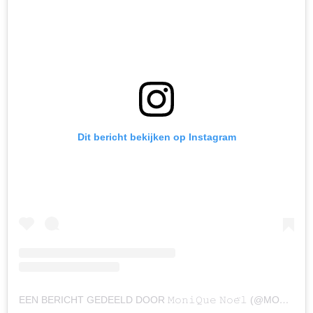
Dit bericht bekijken op Instagram
EEN BERICHT GEDEELD DOOR 𝙼𝚘𝚗𝚒𝚀𝚞𝚎 𝙽𝚘𝚎̈𝚕 (@MONIQUENOELL)