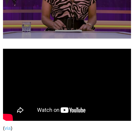
(
via
)