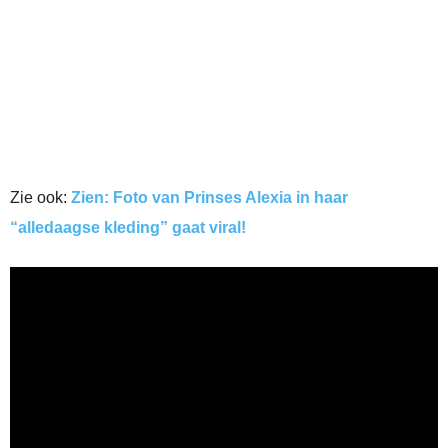
Zie ook:
Zien: Foto van Prinses Alexia in haar
“alledaagse kleding” gaat viral!