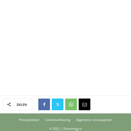
DELEN
Privacybeleid
Cookieverklaring
Algemene voorwaarden
© 2022 | Showmag.nl