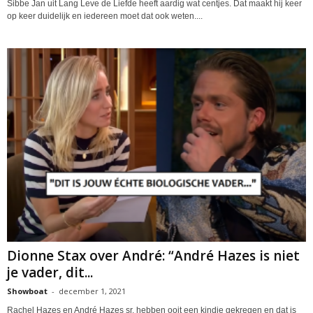
Sibbe Jan uit Lang Leve de Liefde heeft aardig wat centjes. Dat maakt hij keer
op keer duidelijk en iedereen moet dat ook weten....
Dionne Stax over André: “André Hazes is niet
je vader, dit...
Showboat
-
december 1, 2021
Rachel Hazes en André Hazes sr. hebben ooit een kindje gekregen en dat is