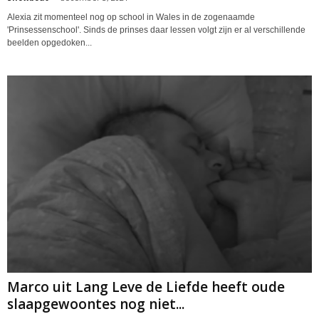
Alexia zit momenteel nog op school in Wales in de zogenaamde
'Prinsessenschool'. Sinds de prinses daar lessen volgt zijn er al verschillende
beelden opgedoken...
Marco uit Lang Leve de Liefde heeft oude
slaapgewoontes nog niet...