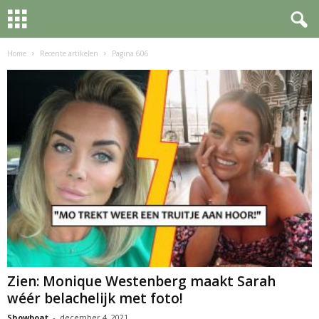
Home
Recente artikelen
Pagina 606
Zien: Monique Westenberg maakt Sarah
wéér belachelijk met foto!
Showboat
-
december 4, 2021