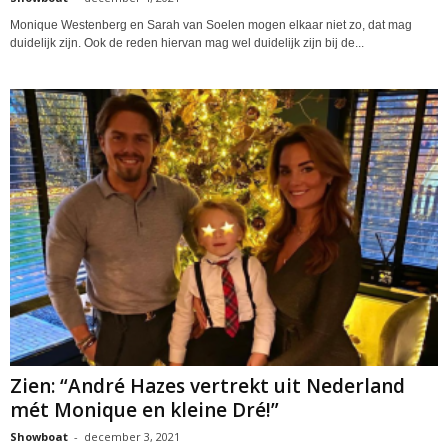
Monique Westenberg en Sarah van Soelen mogen elkaar niet zo, dat mag
duidelijk zijn. Ook de reden hiervan mag wel duidelijk zijn bij de...
Zien: “André Hazes vertrekt uit Nederland
mét Monique en kleine Dré!”
Showboat
-
december 3, 2021