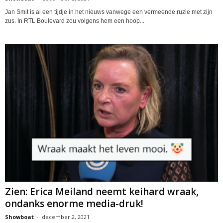
Jan Smit is al een tijdje in het nieuws vanwege een vermeende ruzie met zijn
zus. In RTL Boulevard zou volgens hem een hoop...
Zien: Erica Meiland neemt keihard wraak,
ondanks enorme media-druk!
Showboat
-
december 2, 2021