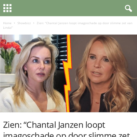
Home
Showbizz
Zien: “Chantal Janzen loopt imagoschade op door slimme zet van
Linda!”
Zien: “Chantal Janzen loopt
imagoschade op door slimme zet