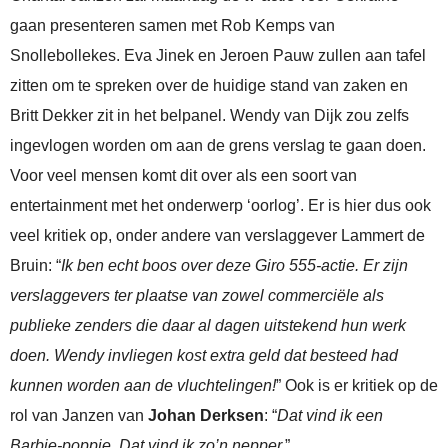
gaan presenteren samen met Rob Kemps van
Snollebollekes. Eva Jinek en Jeroen Pauw zullen aan tafel
zitten om te spreken over de huidige stand van zaken en
Britt Dekker zit in het belpanel. Wendy van Dijk zou zelfs
ingevlogen worden om aan de grens verslag te gaan doen.
Voor veel mensen komt dit over als een soort van
entertainment met het onderwerp ‘oorlog’. Er is hier dus ook
veel kritiek op, onder andere van verslaggever Lammert de
Bruin: “
Ik ben echt boos over deze Giro 555-actie. Er zijn
verslaggevers ter plaatse van zowel commerciële als
publieke zenders die daar al dagen uitstekend hun werk
doen. Wendy invliegen kost extra geld dat besteed had
kunnen worden aan de vluchtelingen!
” Ook is er kritiek op de
rol van Janzen van
Johan Derksen
: “
Dat vind ik een
Barbie-poppie. Dat vind ik zo’n nepper.
”