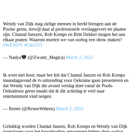
Wendy van Dijk mag zielige mensen in beeld brengen aan de
Poolse grens, terwijl daar al professionele verslaggevers ter plaatse
zijn. Chantal Janszen, Rob Kemps en Britt Dekker mogen het aan
elkaar praten. Waarom moeten we van oorlog een show maken?
#WENDY
#Giro555
— Nadya
(@Zwarte_Magica)
March 2, 2022
Ik weet niet hoor, maar het feit dat Chantal Janzen en Rob Kemps
maandagavond de tv-uitzending voor Oekraïne gaan presenteren en
dat Wendy van Dijk die avond verslag doet vanaf de Pools-
Oekraïense grens maakt dat ik die actiedag te veel naar
entertainment vind neigen.
— Renée (@ReneeWittens)
March 2, 2022
Gelukkig worden Chantal Janzen, Rob Kemps en Wendy van Dijk
ingevlogen voor het broodnodige amusement tijdens deze oorlog.