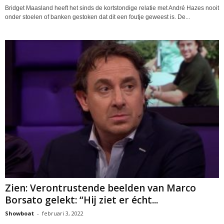
Bridget Maasland heeft het sinds de kortstondige relatie met André Hazes nooit
onder stoelen of banken gestoken dat dit een foutje geweest is. De...
Zien: Verontrustende beelden van Marco
Borsato gelekt: “Hij ziet er écht...
Showboat
-
februari 3, 2022