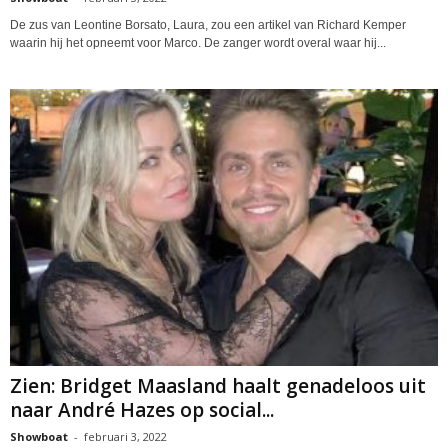
De zus van Leontine Borsato, Laura, zou een artikel van Richard Kemper
waarin hij het opneemt voor Marco. De zanger wordt overal waar hij...
Zien: Bridget Maasland haalt genadeloos uit
naar André Hazes op social...
Showboat
-
februari 3, 2022