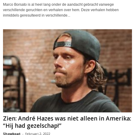
Marco Borsato is al heel lang onder de aandacht gebracht vanwege
verschillende geruchten en verhalen over hem. Deze verhalen hebben
inmiddels geresulteerd in verschillende...
Zien: André Hazes was niet alleen in Amerika:
“Hij had gezelschap!”
Showboat
-
februari 2, 2022