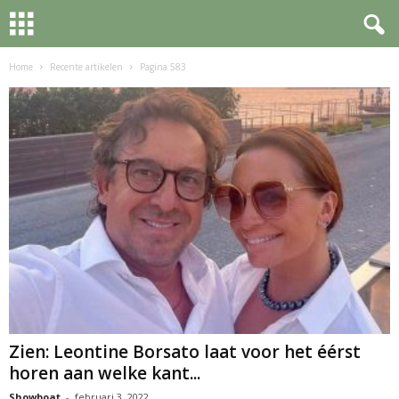
Home
Recente artikelen
Pagina 583
Zien: Leontine Borsato laat voor het éérst
horen aan welke kant...
Showboat
-
februari 3, 2022