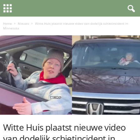
Home
Nieuws
Witte Huis plaatst nieuwe video van dodelijk schietincident in
Minnesota
Witte Huis plaatst nieuwe video
van dodelijk schietincident in