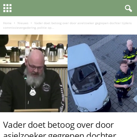
Home
Nieuws
Vader doet betoog over door asielzoeker gegrepen dochter tijdens
commissievergadering, politie op...
Vader doet betoog over door
asielzoeker gegrepen dochter