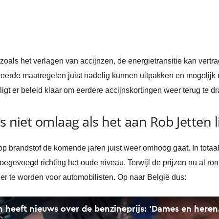
 zoals het verlagen van accijnzen, de energietransitie kan vert
rkeerde maatregelen juist nadelig kunnen uitpakken en mogelijk
ligt er beleid klaar om eerdere accijnskortingen weer terug te dr
s niet omlaag als het aan Rob Jetten l
op brandstof de komende jaren juist weer omhoog gaat. In totaa
oegevoegd richting het oude niveau. Terwijl de prijzen nu al rond 
r te worden voor automobilisten. Op naar België dus: