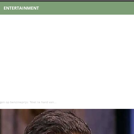
ENTERTAINMENT
gen op benzineprijs: ‘Niet te hard van...