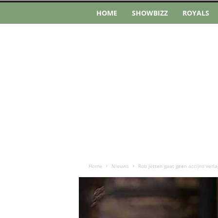
HOME
SHOWBIZZ
ROYALS
Home
Nieuws
Rob Jetten gaat geen accijns verla