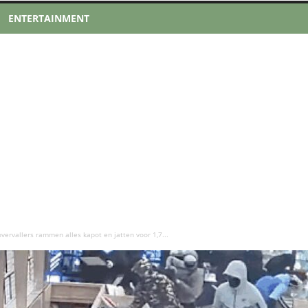
ENTERTAINMENT
vervallers rammen alles kapot en jatten voor 1,7...