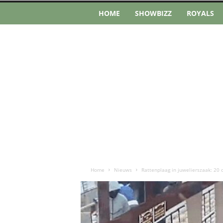
HOME
SHOWBIZZ
ROYALS
Home
Nieuws
Rattenplaag in juwelierszaak: 20 o