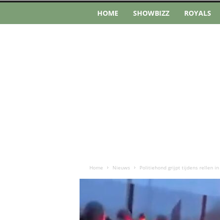
HOME
SHOWBIZZ
ROYALS
Home
Nieuws
Politiehond grijpt tijdens rellen i