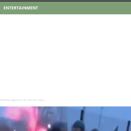
ENTERTAINMENT
n Almelo agent in de arm en laat...