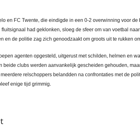
lo en FC Twente, die eindigde in een 0-2 overwinning voor de b
te fluitsignaal had geklonken, sloeg de sfeer om van voetbal na
n en de politie zag zich genoodzaakt om groots uit te rukken om 
oepen agenten opgesteld, uitgerust met schilden, helmen en w
n beide clubs werden aanvankelijk gescheiden gehouden, maar 
n meerdere relschoppers belandden na confrontaties met de poli
leef enige tijd grimmig.
t