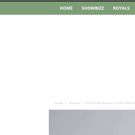
HOME
SHOWBIZZ
ROYALS
Home
Nieuws
Omstreden bokster Imane Khelif o