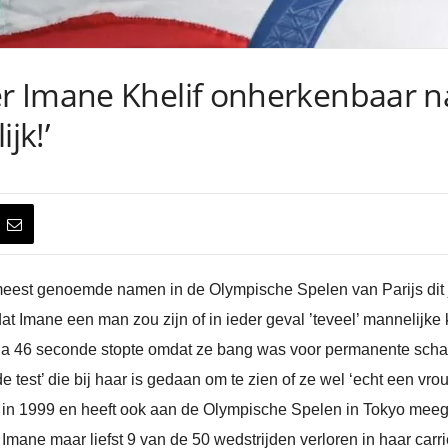
r Imane Khelif onherkenbaar n
jk!’
meest genoemde namen in de Olympische Spelen van Parijs dit j
at Imane een man zou zijn of in ieder geval ’teveel’ mannelij
 na 46 seconde stopte omdat ze bang was voor permanente sch
de test’ die bij haar is gedaan om te zien of ze wel ‘echt een vrou
 in 1999 en heeft ook aan de Olympische Spelen in Tokyo meeg
 Imane maar liefst 9 van de 50 wedstrijden verloren in haar carri