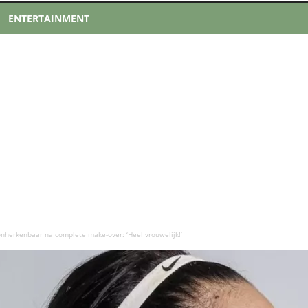
ENTERTAINMENT
nherkenbaar na complete make-over: ‘Heel vrouwelijk!’