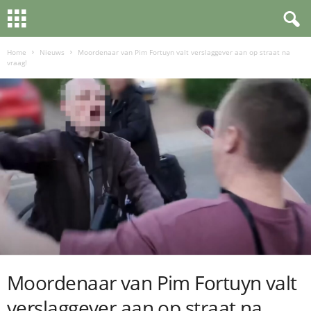
Home
Nieuws
Moordenaar van Pim Fortuyn valt verslaggever aan op straat na
vraag!
Moordenaar van Pim Fortuyn valt
verslaggever aan op straat na