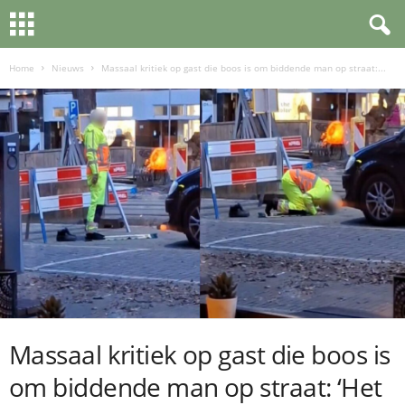
Home
Nieuws
Massaal kritiek op gast die boos is om biddende man op straat:...
Massaal kritiek op gast die boos is
om biddende man op straat: ‘Het