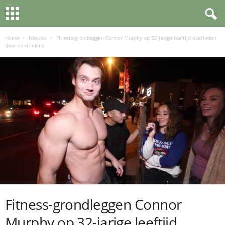
Home
Nieuws
Fitness-grondleggen Connor Murphy op 32-jarige leeftijd overleden
door verdrinking
Fitness-grondleggen Connor
Murphy op 32-jarige leeftijd