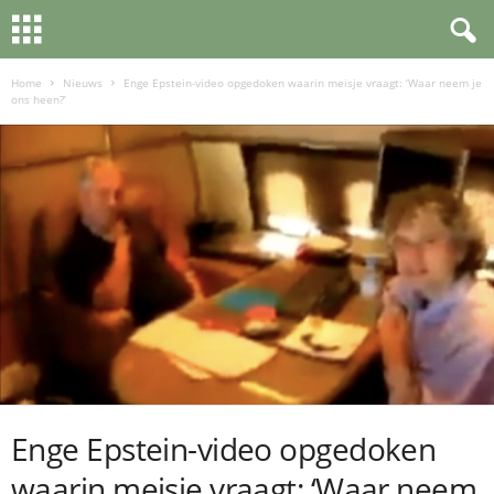
Home
Nieuws
Enge Epstein-video opgedoken waarin meisje vraagt: ‘Waar neem je
ons heen?’
Enge Epstein-video opgedoken
waarin meisje vraagt: ‘Waar neem