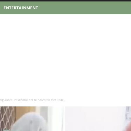
ENTERTAINMENT
ig aantal zakkenrollers te halveren met rode...