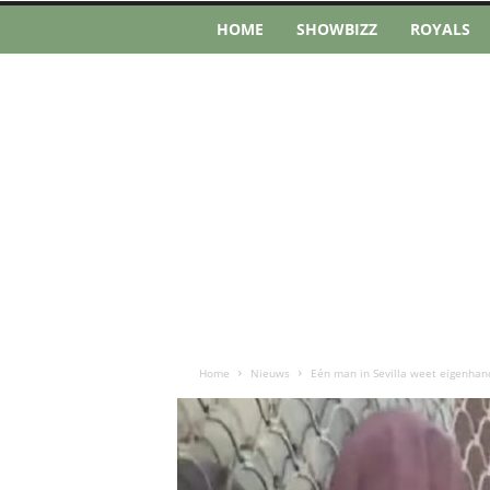
HOME
SHOWBIZZ
ROYALS
Home
Nieuws
Eén man in Sevilla weet eigenhand