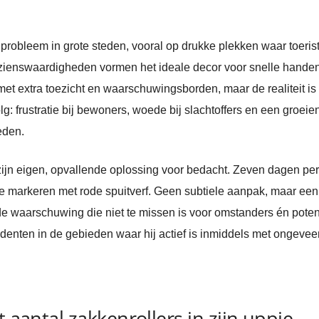
probleem in grote steden, vooral op drukke plekken waar toerist
ezienswaardigheden vormen het ideale decor voor snelle handen
t extra toezicht en waarschuwingsborden, maar de realiteit is 
: frustratie bij bewoners, woede bij slachtoffers en een groeiend
eden.
zijn eigen, opvallende oplossing voor bedacht. Zeven dagen per
 te markeren met rode spuitverf. Geen subtiele aanpak, maar een 
e waarschuwing die niet te missen is voor omstanders én potent
identen in de gebieden waar hij actief is inmiddels met ongevee
t aantal zakkenrollers in zijn uppie