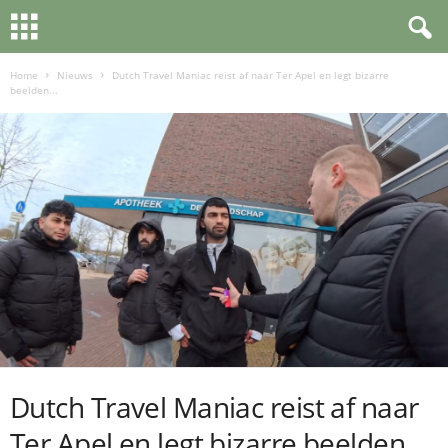
Home
Nieuws
Dutch Travel Maniac reist af naar Ter Apel en legt bizarre
beelden...
Dutch Travel Maniac reist af naar
Ter Apel en legt bizarre beelden