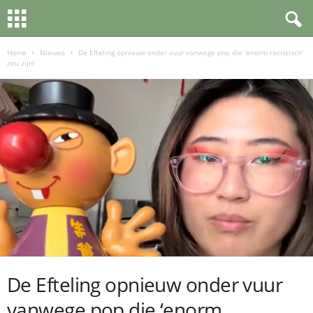
Home
Nieuws
De Efteling opnieuw onder vuur vanwege pop die ‘enorm racistisch’
zou zijn!
De Efteling opnieuw onder vuur
vanwege pop die ‘enorm