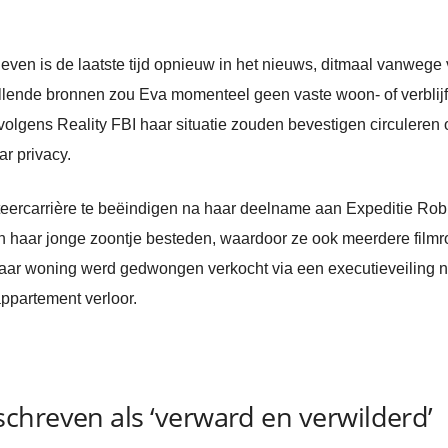
ven is de laatste tijd opnieuw in het nieuws, ditmaal vanwege 
hillende bronnen zou Eva momenteel geen vaste woon- of verblij
olgens Reality FBI haar situatie zouden bevestigen circuleren 
r privacy.
cteercarrière te beëindigen na haar deelname aan Expeditie Ro
n haar jonge zoontje besteden, waardoor ze ook meerdere filmro
: haar woning werd gedwongen verkocht via een executieveiling
ppartement verloor.
chreven als ‘verward en verwilderd’