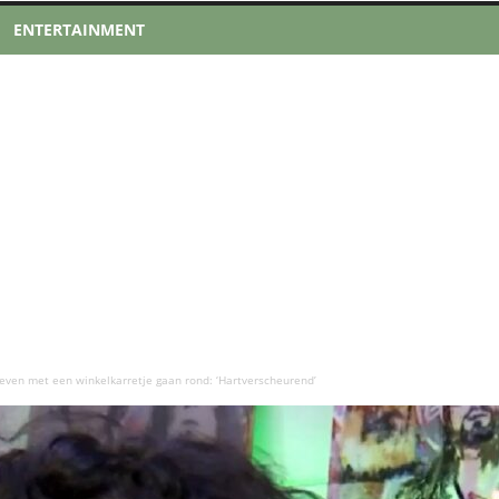
ENTERTAINMENT
even met een winkelkarretje gaan rond: ‘Hartverscheurend’