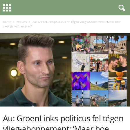
Home
Nieuws
Au: GroenLinks-politicus fel tégen vlieg-abonnement: ‘Maar hoe
vaak jij zelf per jaar?’
Au: GroenLinks-politicus fel tégen
vlieg-abonnement: ‘Maar hoe