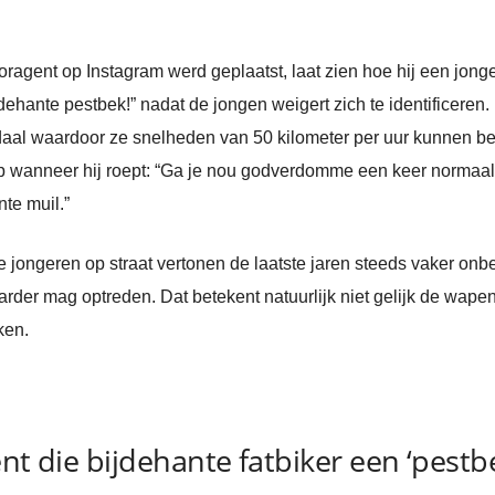
agent op Instagram werd geplaatst, laat zien hoe hij een jonge
ehante pestbek!” nadat de jongen weigert zich te identificeren. 
daal waardoor ze snelheden van 50 kilometer per uur kunnen be
op wanneer hij roept: “Ga je nou godverdomme een keer normaal
te muil.”
jongeren op straat vertonen de laatste jaren steeds vaker onb
harder mag optreden. Dat betekent natuurlijk niet gelijk de wap
ken.
nt die bijdehante fatbiker een ‘pestb