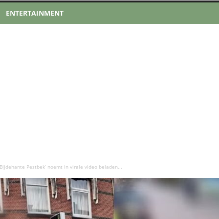
ENTERTAINMENT
Bijdehante Pestbek’ noemt in virale video beladen...