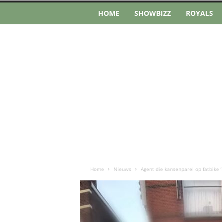
HOME
SHOWBIZZ
ROYALS
Home
Nieuws
Agent die kansenparel op fatbike ‘