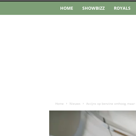
HOME
SHOWBIZZ
ROYALS
Home
Nieuws
Accijns op benzine omhoog, maar 