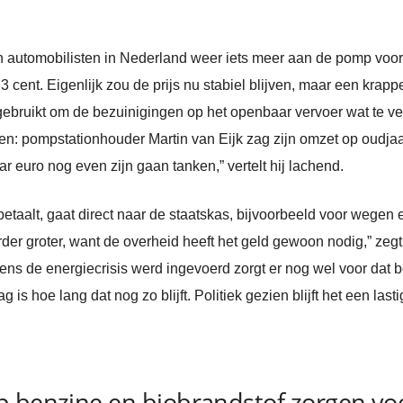
 automobilisten in Nederland weer iets meer aan de pomp voor.
1,3 cent. Eigenlijk zou de prijs nu stabiel blijven, maar een k
 gebruikt om de bezuinigingen op het openbaar vervoer wat te 
: pompstationhouder Martin van Eijk zag zijn omzet op oudjaars
 euro nog even zijn gaan tanken,” vertelt hij lachend.
aalt, gaat direct naar de staatskas, bijvoorbeeld voor wegen en 
erder groter, want de overheid heeft het geld gewoon nodig,” ze
ens de energiecrisis werd ingevoerd zorgt er nog wel voor dat 
g is hoe lang dat nog zo blijft. Politiek gezien blijft het een la
p benzine en biobrandstof zorgen voo