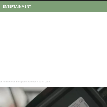
ENTERTAINMENT
er komen ook Europese heffingen aan: ‘Wen...