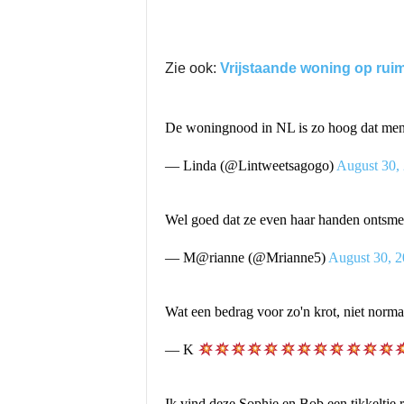
Zie ook:
Vrijstaande woning op rui
De woningnood in NL is zo hoog dat mens
— Linda (@Lintweetsagogo)
August 30,
Wel goed dat ze even haar handen ontsme
— M@rianne (@Mrianne5)
August 30, 
Wat een bedrag voor zo'n krot, niet nor
— K
Ik vind deze Sophie en Bob een tikkeltje 