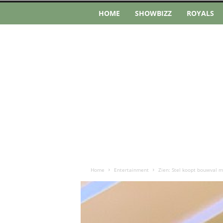
HOME
SHOWBIZZ
ROYALS
Home
Entertainment
Zien: Stel koopt bouwval m