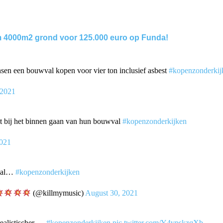
m 4000m2 grond voor 125.000 euro op Funda!
en een bouwval kopen voor vier ton inclusief asbest
#kopenzonderkij
 2021
t bij het binnen gaan van hun bouwval
#kopenzonderkijken
2021
maal…
#kopenzonderkijken
(@killmymusic)
August 30, 2021
realistischer….
#kopenzonderkijken
pic.twitter.com/Y4vpskzqXb