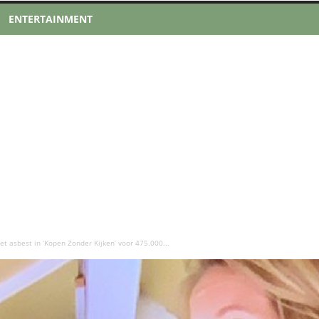
ENTERTAINMENT
et asbest in ‘Kopen Zonder Kijken’ voor 475.000...