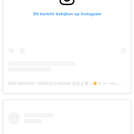
Dit bericht bekijken op Instagram
EEN BERICHT GEDEELD DOOR 活魚を運ぶ
マコーポレーション (@KATSUGYO_BAG)