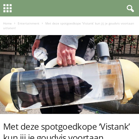
Home
Entertainment
Met deze spotgoedkope ‘Vistank’ kun jij je goudvis voortaan
uitlaten!
Met deze spotgoedkope ‘Vistank’
kun jij je goudvis voortaan