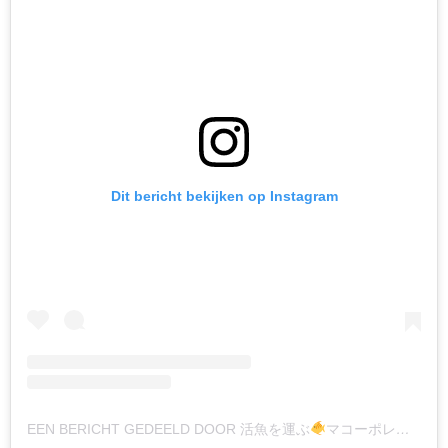
Dit bericht bekijken op Instagram
EEN BERICHT GEDEELD DOOR 活魚を運ぶ
マコーポレーション (@KATSUGYO_BAG)