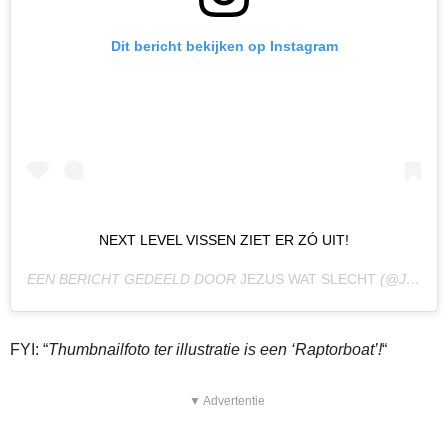
Dit bericht bekijken op Instagram
NEXT LEVEL VISSEN ZIET ER ZÓ UIT!
EEN BERICHT GEDEELD DOOR
JEZUS WAT SLECHT
(@JEZUS_WAT_SLECHT) OP
FYI: “
Thumbnailfoto ter illustratie is een ‘Raptorboat’!
“
▼ Advertentie