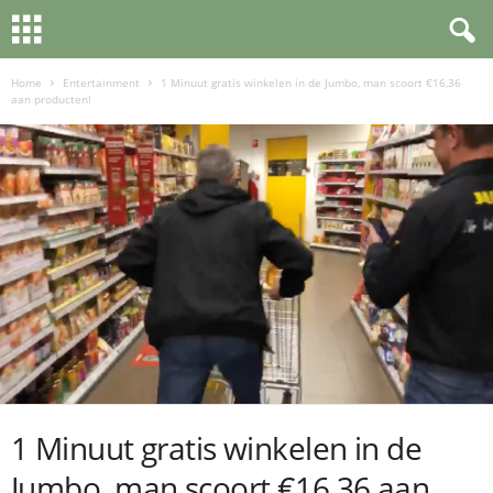
Home
Entertainment
1 Minuut gratis winkelen in de Jumbo, man scoort €16,36
aan producten!
1 Minuut gratis winkelen in de
Jumbo, man scoort €16,36 aan