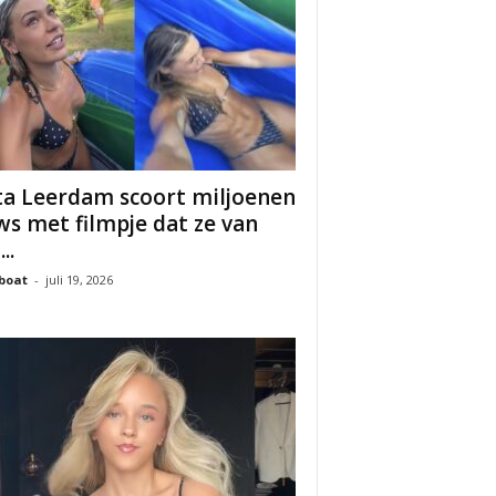
ta Leerdam scoort miljoenen
ws met filmpje dat ze van
..
boat
-
juli 19, 2026