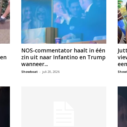
NOS-commentator haalt in één
Jut
ven
zin uit naar Infantino en Trump
vie
wanneer...
een.
Showboat
-
juli 20, 2026
Show