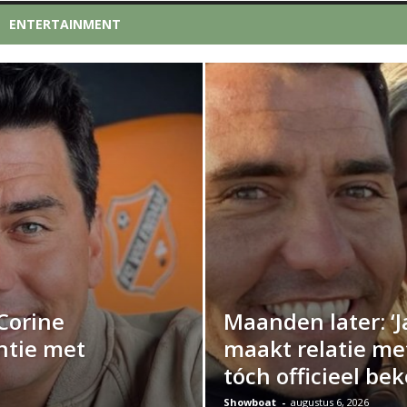
ENTERTAINMENT
 Corine
Maanden later: ‘J
ntie met
maakt relatie me
tóch officieel be
Showboat
-
augustus 6, 2026