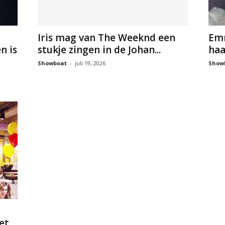
Iris mag van The Weeknd een
Emm
n is
stukje zingen in de Johan...
haa
Showboat
-
juli 19, 2026
Show
et