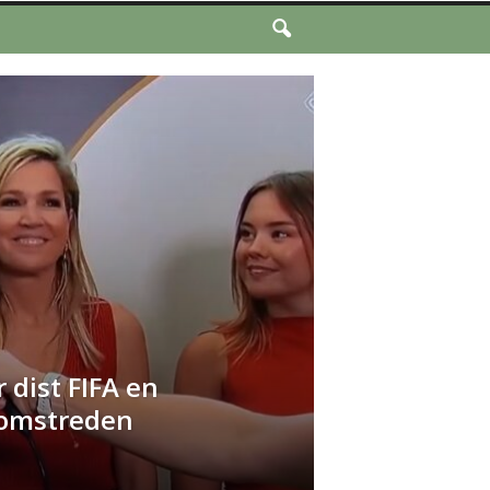
 dist FIFA en
omstreden