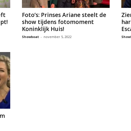
ft
Foto’s: Prinses Ariane steelt de
Zie
pt!
show tijdens fotomoment
har
Koninklijk Huis!
Esc
Showboat
-
november 5, 2022
Show
em