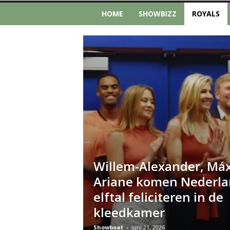
HOME
SHOWBIZZ
ROYALS
Willem-Alexander, Má
Ariane komen Nederla
elftal feliciteren in de
kleedkamer
Showboat
-
juni 21, 2026