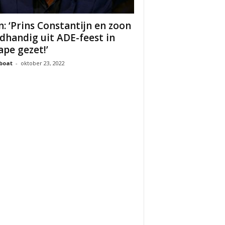
n: ‘Prins Constantijn en zoon
dhandig uit ADE-feest in
ape gezet!’
boat
-
oktober 23, 2022