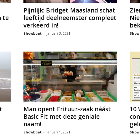
Pijnlijk: Bridget Maasland schat
Zie
 te
leeftijd deelneemster compleet
Nie
verkeerd in!
bek
Showboat
-
januari 3, 2021
Show
t
Man opent Frituur-zaak náást
10 
Basic Fit met deze geniale
com
naam!
gel
Showboat
-
januari 1, 2021
Show