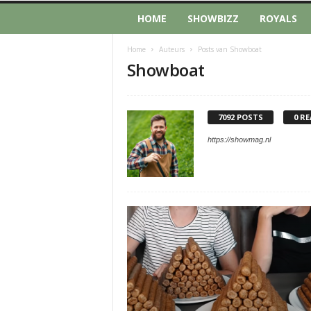
HOME
SHOWBIZZ
ROYALS
Home
Auteurs
Posts van Showboat
Showboat
7092 POSTS
0 RE
https://showmag.nl