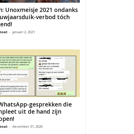
n: Unoxmeisje 2021 ondanks
uwjaarsduik-verbod tóch
end!
boat
-
januari 2, 2021
WhatsApp-gesprekken die
pleet uit de hand zijn
open!
boat
-
december 31, 2020