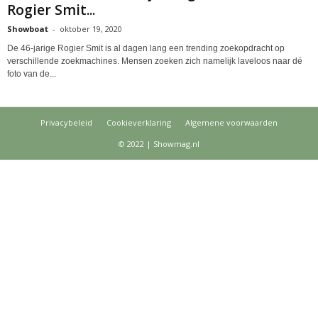
Rogier Smit...
Showboat
-
oktober 19, 2020
De 46-jarige Rogier Smit is al dagen lang een trending zoekopdracht op
verschillende zoekmachines. Mensen zoeken zich namelijk laveloos naar dé
foto van de...
Privacybeleid
Cookieverklaring
Algemene voorwaarden
© 2022 | Showmag.nl