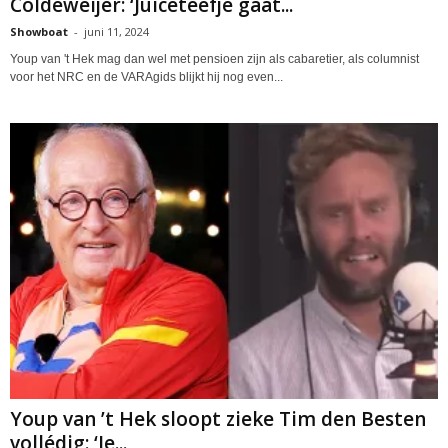
Coldeweijer: ‘Juiceteefje gaat...
Showboat
-
juni 11, 2024
Youp van 't Hek mag dan wel met pensioen zijn als cabaretier, als columnist
voor het NRC en de VARAgids blijkt hij nog even...
Youp van ’t Hek sloopt zieke Tim den Besten
vollédig: ‘Je...