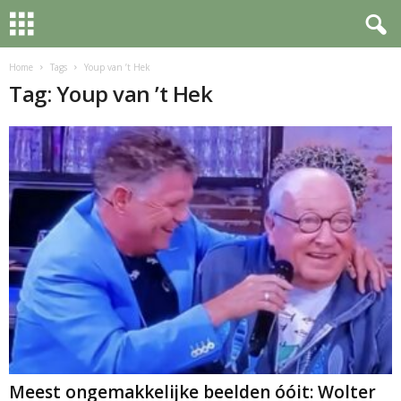
Home
Tags
Youp van ’t Hek
Tag: Youp van ’t Hek
Meest ongemakkelijke beelden óóit: Wolter