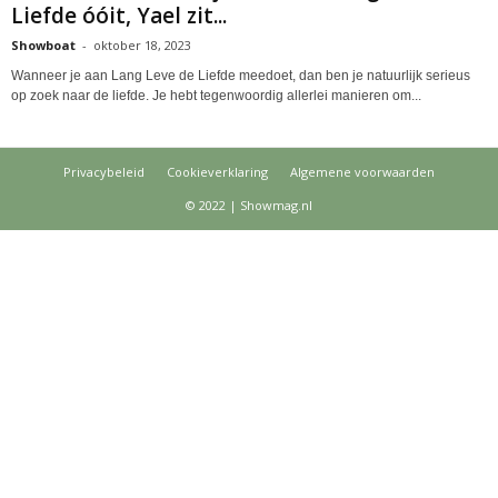
Liefde óóit, Yael zit...
Showboat
-
oktober 18, 2023
Wanneer je aan Lang Leve de Liefde meedoet, dan ben je natuurlijk serieus
op zoek naar de liefde. Je hebt tegenwoordig allerlei manieren om...
Privacybeleid
Cookieverklaring
Algemene voorwaarden
© 2022 | Showmag.nl