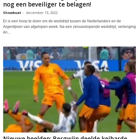
nog een beveiliger te belagen!
Showboat
-
december 13, 2022
Er is een hoop te doen om de wedstrijd tussen de Nederlanders en de
Argentijnen van afgelopen week. Na een zenuwslopende wedstrijd, verlenging
én...
Nieuwe beelden: Bergwijn deelde keiharde