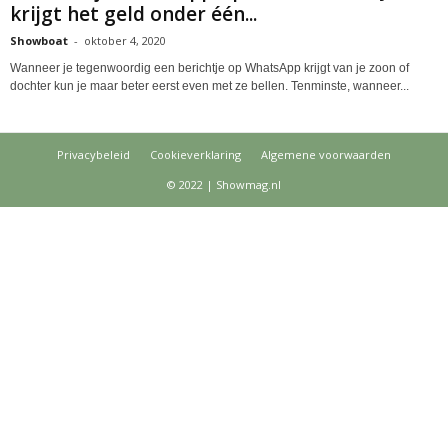
krijgt het geld onder één...
Showboat
-
oktober 4, 2020
Wanneer je tegenwoordig een berichtje op WhatsApp krijgt van je zoon of
dochter kun je maar beter eerst even met ze bellen. Tenminste, wanneer...
Privacybeleid
Cookieverklaring
Algemene voorwaarden
© 2022 | Showmag.nl