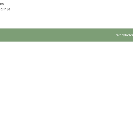
es.
g in je
Privacybele