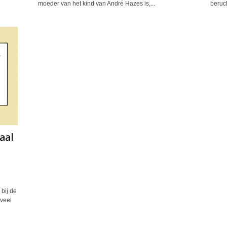
moeder van het kind van André Hazes is,...
beruc
aal
bij de
 veel