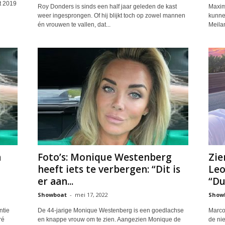
et 2019
Roy Donders is sinds een half jaar geleden de kast
Maxim
weer ingesprongen. Of hij blijkt toch op zowel mannen
kunne
én vrouwen te vallen, dat...
Meilan
n
Foto’s: Monique Westenberg
Zie
heeft iets te verbergen: “Dit is
Leo
er aan...
“Du
Showboat
-
mei 17, 2022
Show
ntie
De 44-jarige Monique Westenberg is een goedlachse
Marco
ré
en knappe vrouw om te zien. Aangezien Monique de
de ni