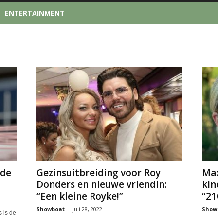
ENTERTAINMENT
 de
Gezinsuitbreiding voor Roy
Max
Donders en nieuwe vriendin:
kin
“Een kleine Royke!”
“21
Showboat
-
juli 28, 2022
Show
 is de