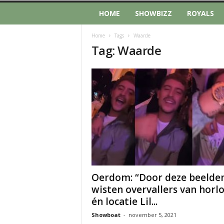
HOME
SHOWBIZZ
ROYALS
Home
Tags
Waarde
Tag: Waarde
Oerdom: “Door deze beelde
wisten overvallers van horl
én locatie Lil...
Showboat
-
november 5, 2021