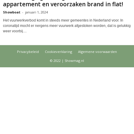
appartement en veroorzaken brand in flat!
Showboat
-
januari 1, 2024
Het vuurwerkverbod komt in steeds meer gemeentes in Nederland voor. In
coronatijd mocht er nergens meer vuurwerk afgestoken worden, dat is gelukkig
weer voorbij....
Privacybeleid
Cookieverklaring
Algemene voorwaarden
© 2022 | Showmag.nl