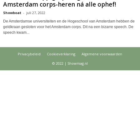
Amsterdam corps-heren ná alle ophef!
Showboat
-
juli 27, 2022
De Amsterdamse universiteiten en de Hogeschool van Amsterdam hebben de
geldkraan gesloten voor het Amsterdam corps. Dit na een bizarre speech. De
speech kwam...
Privacybeleid
Cookieverklaring
Algemene voorwaarden
© 2022 | Showmag.nl