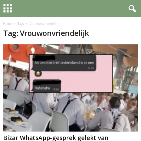
Home
Tags
Vrouwonvriendelijk
Tag: Vrouwonvriendelijk
Bizar WhatsApp-gesprek gelekt van