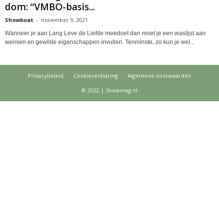
dom: “VMBO-basis...
Showboat
-
november 9, 2021
Wanneer je aan Lang Leve de Liefde meedoet dan moet je een waslijst aan
wensen en gewilde eigenschappen invullen. Tenminste, zo kun je wel...
Privacybeleid
Cookieverklaring
Algemene voorwaarden
© 2022 | Showmag.nl