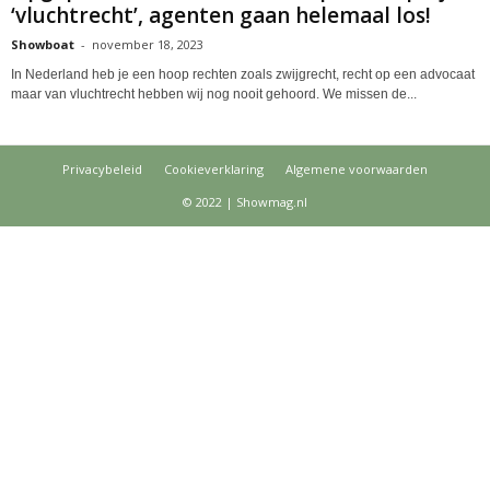
‘vluchtrecht’, agenten gaan helemaal los!
Showboat
-
november 18, 2023
In Nederland heb je een hoop rechten zoals zwijgrecht, recht op een advocaat
maar van vluchtrecht hebben wij nog nooit gehoord. We missen de...
Privacybeleid
Cookieverklaring
Algemene voorwaarden
© 2022 | Showmag.nl